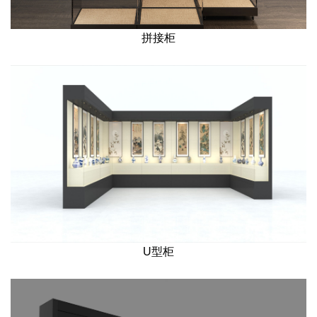
拼接柜
U型柜