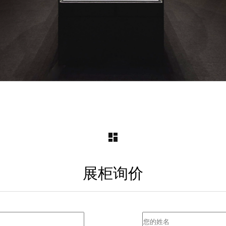
dashboard
Post
navigation
展柜询价