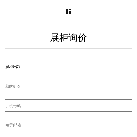
dashboard
Post
navigation
展柜询价