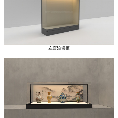
左面沿墙柜