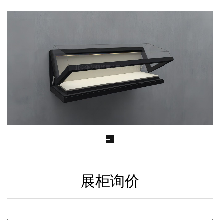
dashboard
Post
navigation
展柜询价