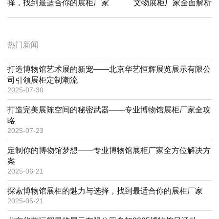
navigation
择，找到最适合你的展柜厂家
文物展柜厂家全面解析
探
寻
历
史
瑰
热门新闻
宝
的
守
打造博物馆艺术展的新宠——北京华艺恒辉展览展示有限公
护
司引领展柜定制潮流
者
专
2025-07-30
业
文
打造完美展陈空间的秘密武器——专业博物馆展柜厂家全攻
物
展
略
柜
2025-07-23
厂
家
定制你的博物馆梦想——专业博物馆展柜厂家全方位解决方
全
面
案
解
2025-06-21
析
探索博物馆展柜的魅力与选择，找到最适合你的展柜厂家
2025-05-21