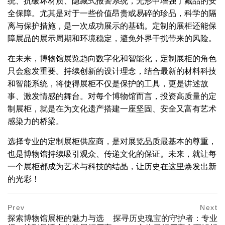
统、抗破坏材质、隐藏式报警系统，无形中增强了藏品的安
全保障。尤其是对于一些价值昂贵或易碎的珍品，科学的隔
离与保护措施，是一次成功展示的基础。定制的展柜还能保
障展品的展示周期和环境稳定，避免外界干扰带来的风险。
在未来，博物馆展览趋向数字化和智能化，定制展柜的角色
只会愈发重要。持续创新的设计理念，结合最新的材料科技
和智能系统，将使得展柜不仅是保护的工具，更是讲述故
事、激发情感的舞台。对每个博物馆而言，投资高质量的定
制展柜，就是在为文化遗产搭建一座坚固、安全又富有艺术
感染力的桥梁。
选择专业的定制展柜供应商，是对展览品质最基本的尊重，
也是博物馆持续吸引观众、传递文化的保证。未来，就让每
一个展柜都成为艺术与科技的结晶，让历史在这里焕发出新
的光彩！
Post
prev
Prev
Next
postPrevious
探索博物馆展柜的魅力与选
探寻历史瑰宝的守护者：专业
page