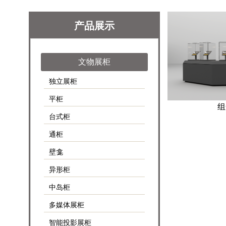
产品展示
文物展柜
独立展柜
平柜
组
台式柜
通柜
壁龛
异形柜
中岛柜
多媒体展柜
智能投影展柜