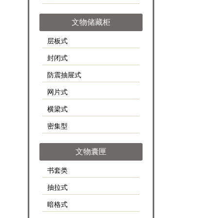
文物储藏柜
层板式
封闭式
防震抽屉式
网片式
横梁式
密集型
文物囊匣
书套类
抽拉式
暗格式