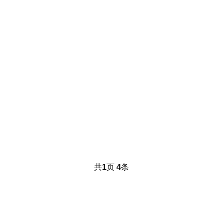
共
1
页
4
条