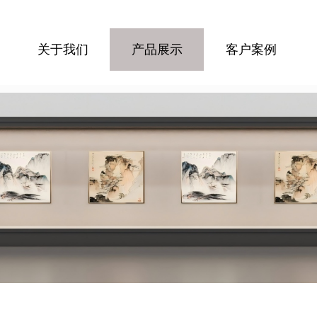
关于我们
产品展示
客户案例