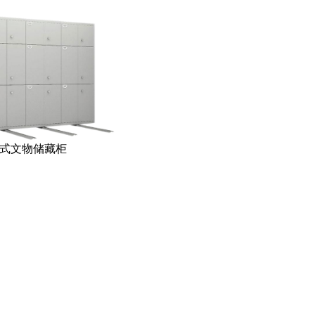
式文物储藏柜