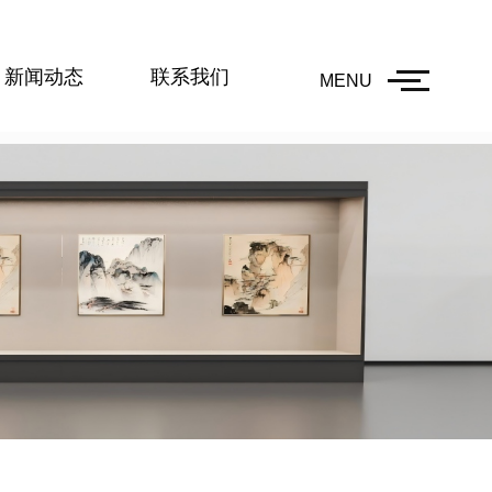
新闻动态
联系我们
MENU