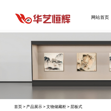
网站首页
首页
>
产品展示
>
文物储藏柜
>
层板式